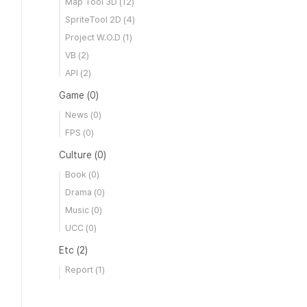
Map Tool 3D
(12)
SpriteTool 2D
(4)
Project W.O.D
(1)
VB
(2)
API
(2)
Game
(0)
News
(0)
FPS
(0)
Culture
(0)
Book
(0)
Drama
(0)
Music
(0)
UCC
(0)
Etc
(2)
Report
(1)