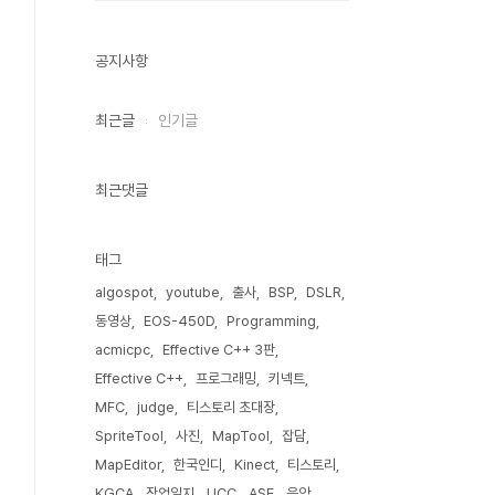
공지사항
최근글
인기글
최근댓글
태그
algospot
youtube
출사
BSP
DSLR
동영상
EOS-450D
Programming
acmicpc
Effective C++ 3판
Effective C++
프로그래밍
키넥트
MFC
judge
티스토리 초대장
SpriteTool
사진
MapTool
잡담
MapEditor
한국인디
Kinect
티스토리
KGCA
작업일지
UCC
ASE
음악