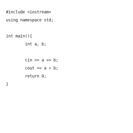
#include <iostream>

using namespace std;

int main(){

	int a, b;

	cin >> a >> b;

	cout << a + b;

	return 0;

}