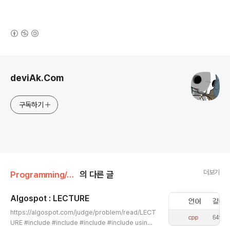
(새창열림)
로그 정보
deviAk.Com
구독하기
더보기
Programming/Judge
의 다른 글
Algospot : LECTURE
글 내용
https://algospot.com/judge/problem/read/LECT
URE #include #include #include #include using