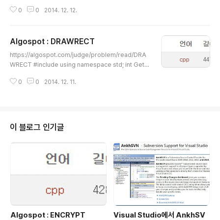
namespace std; int main(void) { int num_cases =
0
0
2014. 12. 12.
0; cin >> num_cases; for (int i = 0; i > in_str; int ha
lf_size = in_str.length() / 2; for (int j = 0; j < half_si
ze; ++j) { vec_string.push_back(in_str.substr(j *
Algospot : DRAWRECT
2, 2)); } sort(vec_string...
글 내용
https://algospot.com/judge/problem/read/DRA
WRECT #include using namespace std; int GetD
ifferent(int a, int b, int c) { return (a == b) ? c : (b =
0
0
2014. 12. 11.
= c) ? a : b; } int main() { int num_cases = 0; cin >>
num_cases; for (int i = 0; i > x[j] >> y[j]; } cout
이 블로그 인기글
Algospot : ENCRYPT
Visual Studio에서 AnkhSV